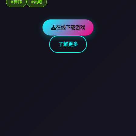
#神作
#策略
在线下载游戏
了解更多