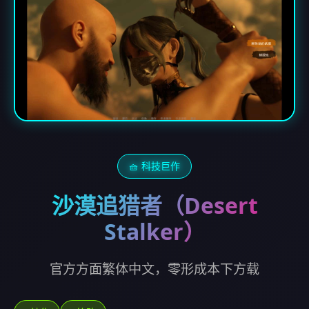
🧺 科技巨作
沙漠追猎者（Desert
Stalker）
官方方面繁体中文，零形成本下方载