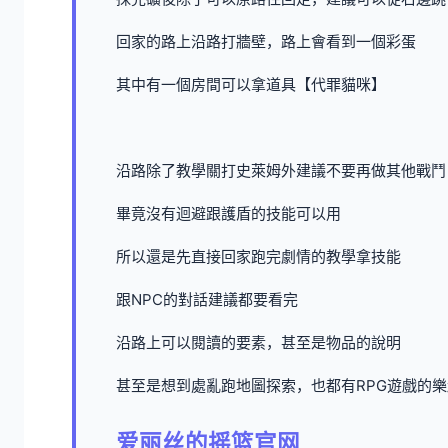
回家的路上沿路打牆壁，路上會看到一個彩蛋
其中有一個房間可以拿道具【代罪貓咪】
沿路除了教學關打史萊姆外建議不要再做其他戰鬥
畢竟沒有迴避跟護盾的技能可以用
所以還是先直接回家跑完劇情的教學拿技能
跟NPC的對話建議都要看完
沿路上可以閱讀的要素，甚至是物品的說明
甚至是想到處亂跑地圖探索，也都有RPG遊戲的
爱丽丝的摇篮官网