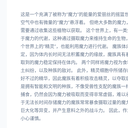
这是一个充满了被称为“魔力”的能量的爱丽丝的摇篮世
空气中也有微量的“魔力”悬浮着。 但绝大多数的魔
需要通过收集这些植物以获取。 这个世界上，有一
于魔力的代谢，这种通过摄取魔力来维持生命的生物，
个世界上的“精灵”，也能利用魔力进行代谢。 魔族
定，因为体内长时间无法积蓄魔力的缘故，魔族具有
取到的魔力稳定保持在体内。 两个同样将魔力视为
土纠纷，以及种族的敌对。 此外，精灵细胞中所储
好不过的精华，因此魔族有着积极攻击精灵，以夺取
是拥有智能和文明的种族，不像受兽性支配的魔族一
捕食，仍然会因为魔力被吸取而变得非常虚弱，难以
于无法长时间存储魔力的魔族常常暴食摄取过量的魔
巨大化等异变，并产生意料之外的战斗力。 因此，
小心谨慎。