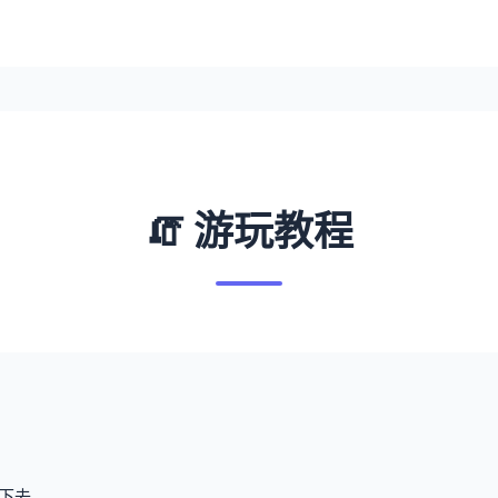
🧯 游玩教程
下去