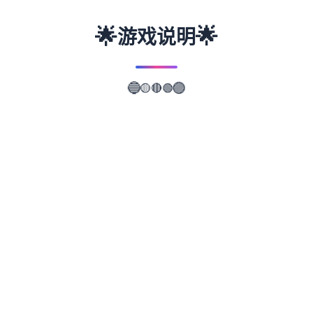
🌟
🌟
游戏说明
🟡
🔵
🟣
🔴
🟢
📖
游戏故事
✨
武侠是通过武术来实现正义的人。 这是一款
武侠小说风格的RPG。 武侠世界叫做江湖，
武侠地区叫做武林。 主角龙濑是一位冉冉升
起的武侠人物，即使是他所属的森普派也非常
重视他。 故事开始于龙井保护一个名为Hiiro