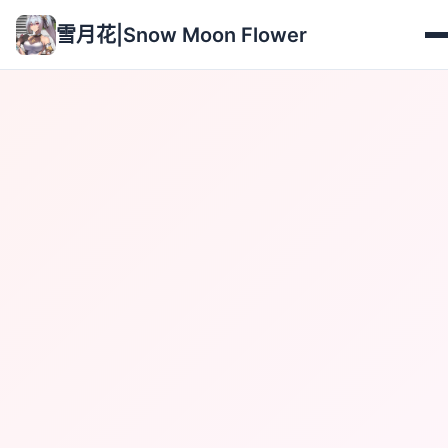
雪月花|Snow Moon Flower