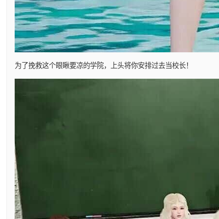
为了挽救这个眼瞅要凉的学院，上头将你安排过去当校长！