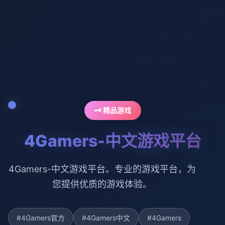
🗝️ 精品游戏
4Gamers-中文游戏平台
4Gamers-中文游戏平台。专业的游戏平台，为
您提供优质的游戏体验。
#4Gamers官方
#4Gamers中文
#4Gamers