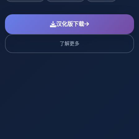
汉化版下载
了解更多