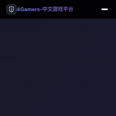
4Gamers-中文游戏平台