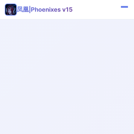
凤凰|Phoenixes v15