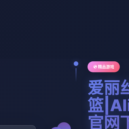
💿 精品游戏
爱丽
篮|Ali
官网